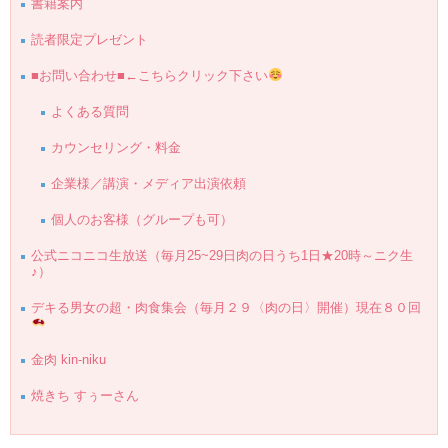
書籍案内
読者限定プレゼント
■お問い合わせ■←こちらクリック下さい
よくある質問
カウンセリング・料金
企業様／講演・メディア出演依頼
個人のお客様（グループも可）
公式ニコニコ生放送（毎月25~29日肉の日うち1日★20時～ニク生
♪）
デキる男女の超・肉食集会（毎月２９〈肉の日〉開催）現在８０回
金肉 kin-niku
焼きち すぅーさん