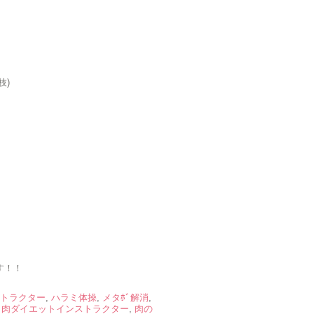
枝)
す！！
トラクター
,
ハラミ体操
,
メタﾎﾞ解消
,
,
肉ダイエットインストラクター
,
肉の