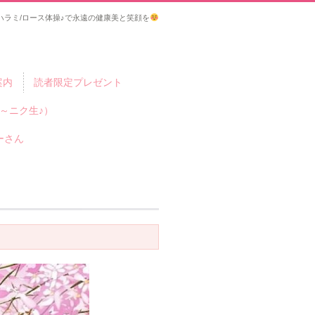
ハラミ/ロース体操♪で永遠の健康美と笑顔を
案内
読者限定プレゼント
時～ニク生♪）
ーさん