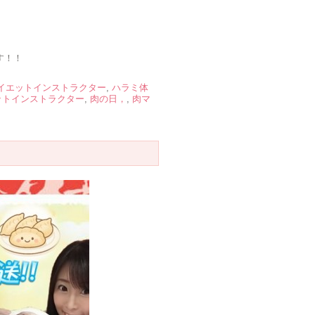
す！！
イエットインストラクター
,
ハラミ体
ットインストラクター
,
肉の日，
,
肉マ