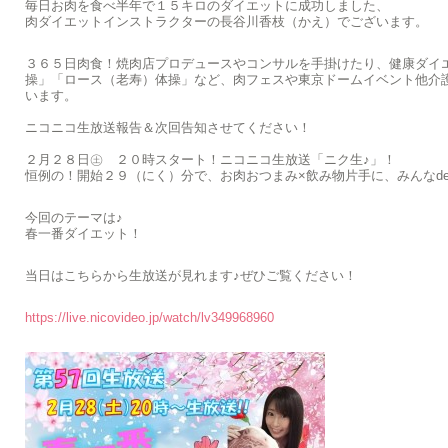
毎日お肉を食べ半年で１５キロのダイエットに成功しました、
肉ダイエットインストラクターの長谷川香枝（かえ）でございます。
３６５日肉食！焼肉店プロデュースやコンサルを手掛けたり、健康ダイ
操」「ロース（老寿）体操」など、肉フェスや東京ドームイベント他介
います。
ニコニコ生放送報告＆次回告知させてください！
２月２８日㊏ ２０時スタート！ニコニコ生放送「ニク生♪」！
恒例の！開始２９（にく）分で、お肉おつまみ×飲み物片手に、みんなd
今回のテーマは♪
春一番ダイエット！
当日はこちらから生放送が見れます♪ぜひご覧ください！
https://live.nicovideo.jp/watch/lv349968960