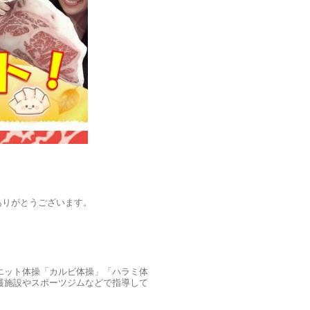
ありがとうございます。
エット体操「カルビ体操」「ハラミ体
護施設やスポーツジムなどで指導して