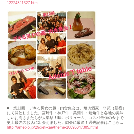
12224321327.html
■ 第11回 デキる男女の超・肉食集会は、焼肉酒家 李苑（新宿）
にて開催しました。宮崎牛・神戸牛・美蘭牛・短角牛と各地の美味
しいお肉さまたちが大集結！味にボリューム、コスパ最強の今まで
史上最強のお店に出会えました。肉会に最適！過去記事はこちら→
http://ameblo.jp/29diet-kae/theme-10095347385.html