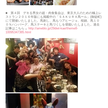
■ 第４回 デキる男女の超・肉食集会は、東京大人のための極上レ
ストラン２０１６年版にも掲載中の「ＳＡＫＵＲＡ馬ール」(御徒町)
にて開催いたしました。馬刺し、馬もつアヒージョ、桜鍋、馬１０
０％ハンバーグ、馬ステーキと馬づくしを堪能いたしました。過去
記事はこちら→
http://ameblo.jp/29diet-kae/theme8-
10095347385.html