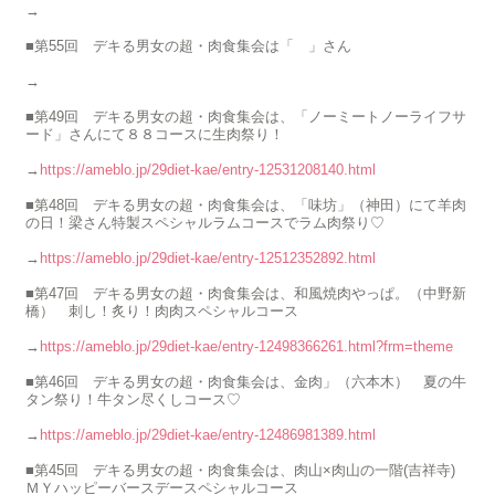
→
■第55回 デキる男女の超・肉食集会は「 」さん
→
■第49回 デキる男女の超・肉食集会は、「ノーミートノーライフサ
ード」さんにて８８コースに生肉祭り！
→
https://ameblo.jp/29diet-kae/entry-12531208140.html
■第48回 デキる男女の超・肉食集会は、「味坊」（神田）にて羊肉
の日！梁さん特製スペシャルラムコースでラム肉祭り♡
→
https://ameblo.jp/29diet-kae/entry-12512352892.html
■第47回 デキる男女の超・肉食集会は、和風焼肉やっぱ。（中野新
橋） 刺し！炙り！肉肉スペシャルコース
→
https://ameblo.jp/29diet-kae/entry-12498366261.html?frm=theme
■第46回 デキる男女の超・肉食集会は、金肉」（六本木） 夏の牛
タン祭り！牛タン尽くしコース♡
→
https://ameblo.jp/29diet-kae/entry-12486981389.html
■第45回 デキる男女の超・肉食集会は、肉山×肉山の一階(吉祥寺)
ＭＹハッピーバースデースペシャルコース