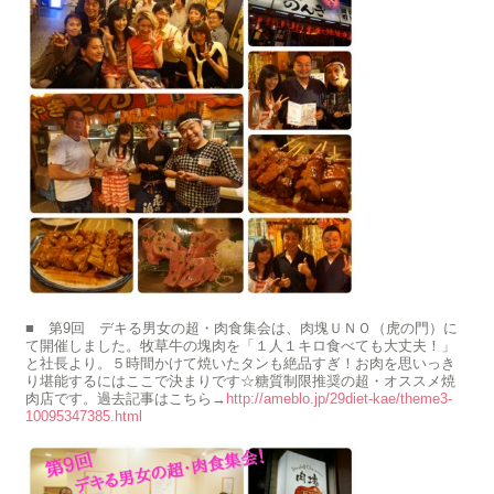
■ 第9回 デキる男女の超・肉食集会は、肉塊ＵＮＯ（虎の門）に
て開催しました。牧草牛の塊肉を「１人１キロ食べても大丈夫！」
と社長より。５時間かけて焼いたタンも絶品すぎ！お肉を思いっき
り堪能するにはここで決まりです☆糖質制限推奨の超・オススメ焼
肉店です。過去記事はこちら→
http://ameblo.jp/29diet-kae/theme3-
10095347385.html