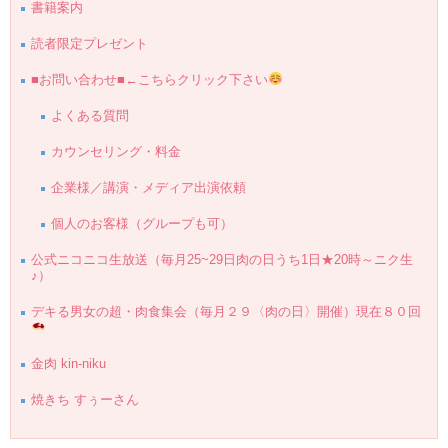
書籍案内
読者限定プレゼント
■お問い合わせ■←こちらクリック下さい
よくある質問
カウンセリング・料金
企業様／講演・メディア出演依頼
個人のお客様（グループも可）
公式ニコニコ生放送（毎月25~29日肉の日うち1日★20時～ニク生
♪）
デキる男女の超・肉食集会（毎月２９〈肉の日〉開催）現在８０回
金肉 kin-niku
焼きち すぅーさん