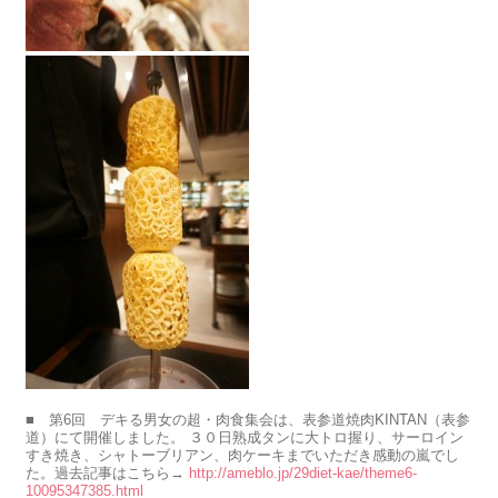
■ 第6回 デキる男女の超・肉食集会は、表参道焼肉KINTAN（表参
道）にて開催しました。 ３０日熟成タンに大トロ握り、サーロイン
すき焼き、シャトーブリアン、肉ケーキまでいただき感動の嵐でし
た。過去記事はこちら→
http://ameblo.jp/29diet-kae/theme6-
10095347385.html