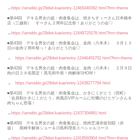
→
https://ameblo.jp/29diet-kae/entry-12465049392.html?frm=theme
■第44回 デキる男女の超・肉食集会は、焼きちすぅーさん日本橋本
店（三越前） すーさん２周年記念祭！ありがとうの会♡
→
https://ameblo.jp/29diet-kae/entry-12449725578.html?frm=theme
■第43回 デキる男女の超・肉食集会は、金肉（六本木） ３月１３
日㈬金肉２周年祭っ！ありがとうの会♡
→
https://ameblo.jp/29diet-kae/entry-12446455702.html?frm=theme
■第42回 デキる男女の超・肉食集会は、金肉（六本木） ２月９日
肉の日２９名限定！黒毛和牛祭！肉解体SHOW！
→
https://ameblo.jp/29diet-kae/entry-12438277784.html
■第41回 デキる男女の超・肉食集会は、かきにくがとう（田町）
「会員制かきにくがとう」肉風呂VIPルームに牡蠣のひとゲンさん＆
肉ちゃん登場！
→
https://ameblo.jp/29diet-kae/entry-12437304891.html
■第40回 デキる男女の超・肉食集会は、焼肉芝浦赤坂別邸（赤
坂） 尾崎牛解体ショー＆川島料理長スペシャルコース
→
https://ameblo.jp/29diet-kae/entry-12418560804.html?frm=theme