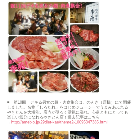
■ 第10回 デキる男女の超・肉食集会は、のんき（曙橋）にて開催
しました。名物「しろたれ」をはじめジューシーでうまみあふれる
やきとんを大堪能。店内が明るく活気に溢れ、心身ともにとっても
楽しい気分になれるやきとん店！過去記事はこちら
→
http://ameblo.jp/29diet-kae/theme2-10095347385.html