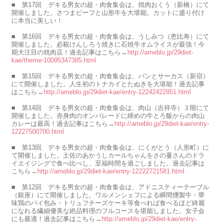
■ 第17回 デキる男女の超・肉食集会は、焼肉おくう（新橋）にて
開催しました。さつまビーフと山形牛を大堪能。カットに盛り付け
に本当に美しい！
■ 第16回 デキる男女の超・肉食集会は、うしみつ（恵比寿）にて
開催しました。必殺けんしろう焼きに石焼牛オムライスが最強！今
期大注目の焼肉店！過去記事はこちら→
http://ameblo.jp/29diet-
kae/theme-10095347385.html
■ 第15回 デキる男女の超・肉食集会は、パンとサーカス（新宿）
にて開催しました。人生初のトナカイとたぬきを大堪能！過去記事
はこちら→
http://ameblo.jp/29diet-kae/entry-12242422851.html
■ 第14回 デキる男女の超・肉食集会は、肉山（吉祥寺）３階にて
開催しました。赤身肉のオンパレードに締めの牛とろ飯からの肉山
カレーは最高！過去記事はこちら→
http://ameblo.jp/29diet-kae/entry-
12227500700.html
■ 第13回 デキる男女の超・肉食集会は、にくがとう（人形町）に
て開催しました。土佐のあかうしカールちゃんをさの蔓さんのドラ
イエイジングで食べ比べし、至福時間を過ごしました。過去記事は
こちら→
http://ameblo.jp/29diet-kae/entry-12222721581.html
■ 第12回 デキる男女の超・肉食集会は、アドニスティーテーブル
（銀座）にて開催しました。ワルメンシェフによる瞬間燻製牛・華
味鶏のパイ包み・トリュフチーズケーキ等食べれば食べるほど綺麗
になれる繊細優美な絶品料理のフルコースを堪能しました。女子会
にも最適！過去記事はこちら→
http://ameblo.jp/29diet-kae/entry-