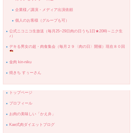
企業様／講演・メディア出演依頼
個人のお客様（グループも可）
公式ニコニコ生放送（毎月25~29日肉の日うち1日★20時～ニク生
♪）
デキる男女の超・肉食集会（毎月２９〈肉の日〉開催）現在８０回
金肉 kin-niku
焼きち すぅーさん
トップページ
プロフィール
お肉の美味しい「かえ弁」
Kae式肉ダイエットブログ