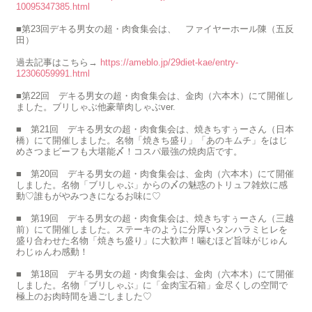
10095347385.html
■第23回デキる男女の超・肉食集会は、 ファイヤーホール陳（五反
田）
過去記事はこちら→
https://ameblo.jp/29diet-kae/entry-
12306059991.html
■第22回 デキる男女の超・肉食集会は、金肉（六本木）にて開催し
ました。ブリしゃぶ他豪華肉しゃぶver.
■ 第21回 デキる男女の超・肉食集会は、焼きちすぅーさん（日本
橋）にて開催しました。名物「焼きち盛り」「あのキムチ」をはじ
めさつまビーフも大堪能〆！コスパ最強の焼肉店です。
■ 第20回 デキる男女の超・肉食集会は、金肉（六本木）にて開催
しました。名物「ブリしゃぶ」からの〆の魅惑のトリュフ雑炊に感
動♡誰もがやみつきになるお味に♡
■ 第19回 デキる男女の超・肉食集会は、焼きちすぅーさん（三越
前）にて開催しました。ステーキのように分厚いタンハラミヒレを
盛り合わせた名物「焼きち盛り」に大歓声！噛むほど旨味がじゅん
わじゅんわ感動！
■ 第18回 デキる男女の超・肉食集会は、金肉（六本木）にて開催
しました。名物「ブリしゃぶ」に「金肉宝石箱」金尽くしの空間で
極上のお肉時間を過ごしました♡