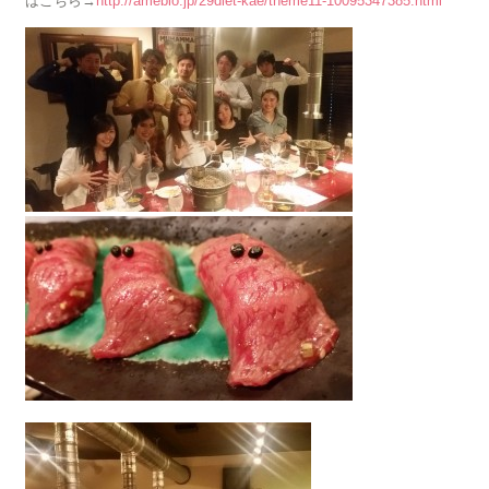
はこちら→
http://ameblo.jp/29diet-kae/theme11-10095347385.html