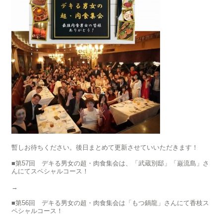
暫しお待ちください。後日まとめて更新させていいただきます！
■第57回 デキる男女の超・肉食集会は、「武蔵別邸」「巌流島」さ
んにてスペシャルコース！
→
■第56回 デキる男女の超・肉食集会は「もつ鍋龍」さんにて香枝ス
ペシャルコース！