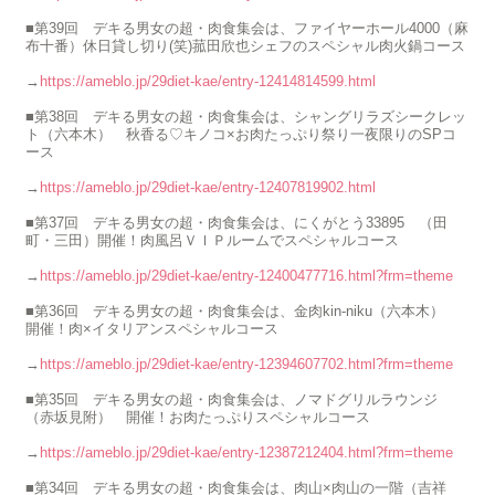
■第39回 デキる男女の超・肉食集会は、ファイヤーホール4000（麻
布十番）休日貸し切り(笑)菰田欣也シェフのスペシャル肉火鍋コース
→
https://ameblo.jp/29diet-kae/entry-12414814599.html
■第38回 デキる男女の超・肉食集会は、シャングリラズシークレッ
ト（六本木） 秋香る♡キノコ×お肉たっぷり祭り一夜限りのSPコ
ース
→
https://ameblo.jp/29diet-kae/entry-12407819902.html
■第37回 デキる男女の超・肉食集会は、にくがとう33895 （田
町・三田）開催！肉風呂ＶＩＰルームでスペシャルコース
→
https://ameblo.jp/29diet-kae/entry-12400477716.html?frm=theme
■第36回 デキる男女の超・肉食集会は、金肉kin-niku（六本木）
開催！肉×イタリアンスペシャルコース
→
https://ameblo.jp/29diet-kae/entry-12394607702.html?frm=theme
■第35回 デキる男女の超・肉食集会は、ノマドグリルラウンジ
（赤坂見附） 開催！お肉たっぷりスペシャルコース
→
https://ameblo.jp/29diet-kae/entry-12387212404.html?frm=theme
■第34回 デキる男女の超・肉食集会は、肉山×肉山の一階（吉祥