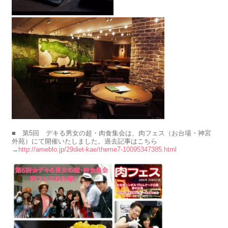
■ 第5回 デキる男女の超・肉食集会は、肉フェス（お台場・神宮
外苑）にて開催いたしました。過去記事はこちら
→
http://ameblo.jp/29diet-kae/theme7-10095347385.html