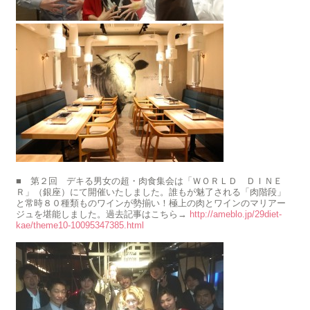
■ 第２回 デキる男女の超・肉食集会は「ＷＯＲＬＤ ＤＩＮＥ
Ｒ」（銀座）にて開催いたしました。誰もが魅了される「肉階段」
と常時８０種類ものワインが勢揃い！極上の肉とワインのマリアー
ジュを堪能しました。過去記事はこちら→
http://ameblo.jp/29diet-
kae/theme10-10095347385.html