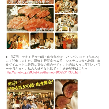
■ 第7回 デキる男女の超・肉食集会は、バルバッコア（六本木）
にて開催しました。新鮮お野菜食べ放題、シュラスコ食べ放題、肉
食ダイエットに最適な黄金の組合せです。お肉は人々に笑顔とパワ
ーを与えます。私の大好きなお店です！過去記事はこちら→
http://ameblo.jp/29diet-kae/theme5-10095347385.html