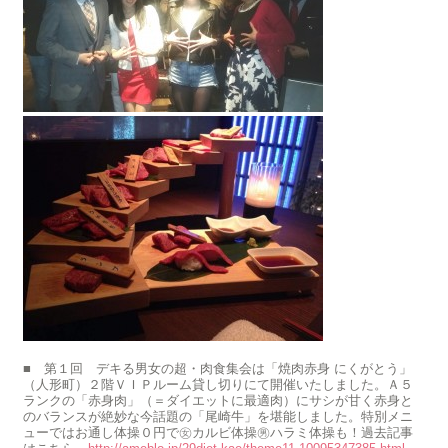
■ 第１回 デキる男女の超・肉食集会は「焼肉赤身 にくがとう」
（人形町）２階ＶＩＰルーム貸し切りにて開催いたしました。Ａ５
ランクの「赤身肉」（＝ダイエットに最適肉）にサシが甘く赤身と
のバランスが絶妙な今話題の「尾崎牛」を堪能しました。特別メニ
ューではお通し体操０円で㊛カルビ体操㊚ハラミ体操も！過去記事