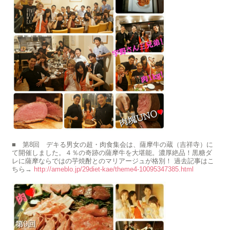
■ 第8回 デキる男女の超・肉食集会は、薩摩牛の蔵（吉祥寺）に
て開催しました。４％の奇跡の薩摩牛を大堪能。濃厚絶品！黒糖ダ
レに薩摩ならではの芋焼酎とのマリアージュが格別！ 過去記事はこ
ちら→
http://ameblo.jp/29diet-kae/theme4-10095347385.html