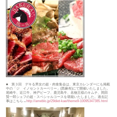
■ 第３回 デキる男女の超・肉食集会は、東京カレンダーにも掲載
中の「ジ イノセントカーベリー」(西麻布)にて開催いたしました。
尾崎牛、近江牛、神戸ビーフ、鹿児島牛、名物王様のキムチ、岡田
賢一郎シェフの超・スペシャルコースを堪能いたしました。過去記
事はこちら→
http://ameblo.jp/29diet-kae/theme9-10095347385.html