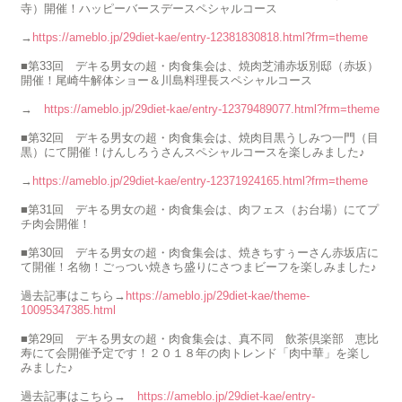
寺）開催！ハッピーバースデースペシャルコース
→
https://ameblo.jp/29diet-kae/entry-12381830818.html?frm=theme
■第33回 デキる男女の超・肉食集会は、焼肉芝浦赤坂別邸（赤坂）
開催！尾崎牛解体ショー＆川島料理長スペシャルコース
→
https://ameblo.jp/29diet-kae/entry-12379489077.html?frm=theme
■第32回 デキる男女の超・肉食集会は、焼肉目黒うしみつ一門（目
黒）にて開催！けんしろうさんスペシャルコースを楽しみました♪
→
https://ameblo.jp/29diet-kae/entry-12371924165.html?frm=theme
■第31回 デキる男女の超・肉食集会は、肉フェス（お台場）にてプ
チ肉会開催！
■第30回 デキる男女の超・肉食集会は、焼きちすぅーさん赤坂店に
て開催！名物！ごっつい焼きち盛りにさつまビーフを楽しみました♪
過去記事はこちら→
https://ameblo.jp/29diet-kae/theme-
10095347385.html
■第29回 デキる男女の超・肉食集会は、真不同 飲茶倶楽部 恵比
寿にて会開催予定です！２０１８年の肉トレンド「肉中華」を楽し
みました♪
過去記事はこちら→
https://ameblo.jp/29diet-kae/entry-